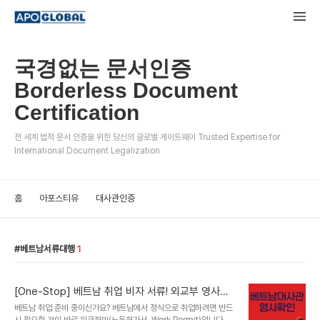
국경없는 문서인증
Borderless Document
Certification
전 세계 법적 문서 인증을 위한 당신의 글로벌 게이트웨이 Trusted Expertise for
International Document Legalization
홈
아포스티유
대사관인증
베트남서류대행
1
[One-Stop] 베트남 취업 비자 서류! 외교부 영사확
인부터 대사관 인증까지 초고속 처리
베트남 취업 준비 중이신가요? 베트남에서 정식으로 취업하려면 반드